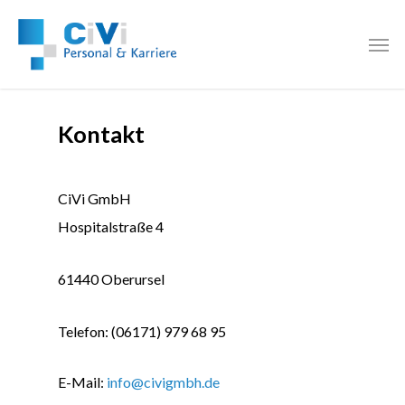
Kontakt
CiVi GmbH
Hospitalstraße 4
61440 Oberursel
Telefon: (06171) 979 68 95
E-Mail:
i
nfo@civigmbh.de